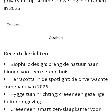
privacy in stijl: slimme zonwering voor ramen
in 2026
Z
o
e
k
e
Recente berichten
n
n
Biophilic design: breng de natuur naar
a
binnen voor een sereen huis
a
Terracotta in de spotlight: de onverwachte
r
:
comeback van 2026
Hygge tuininrichting: creëer een gezellige
buitenomgeving
Creëer een ‘smart’ zen-slaapkamer voor