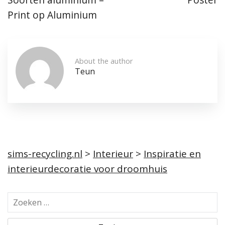
Print op Aluminium
About the author
Teun
sims-recycling.nl
>
Interieur
>
Inspiratie en
interieurdecoratie voor droomhuis
Z
o
e