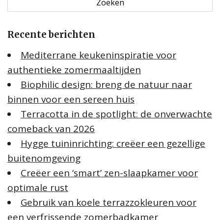
k
e
Recente berichten
n
n
Mediterrane keukeninspiratie voor
a
authentieke zomermaaltijden
a
Biophilic design: breng de natuur naar
r
:
binnen voor een sereen huis
Terracotta in de spotlight: de onverwachte
comeback van 2026
Hygge tuininrichting: creëer een gezellige
buitenomgeving
Creëer een ‘smart’ zen-slaapkamer voor
optimale rust
Gebruik van koele terrazzokleuren voor
een verfrissende zomerbadkamer