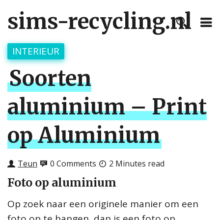
sims-recycling.nl
INTERIEUR
Soorten
aluminium – Print
op Aluminium
Teun
0 Comments
2 Minutes read
Foto op aluminium
Op zoek naar een originele manier om een
foto op te hangen, dan is een
foto op