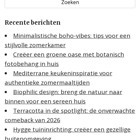
k
e
Recente berichten
n
n
Minimalistische boho-vibes: tips voor een
a
stijlvolle zomerkamer
a
Creëer een groene oase met botanisch
r
:
fotobehang in huis
Mediterrane keukeninspiratie voor
authentieke zomermaaltijden
Biophilic design: breng de natuur naar
binnen voor een sereen huis
Terracotta in de spotlight: de onverwachte
comeback van 2026
Hygge tuininrichting: creëer een gezellige
buitenomgeving