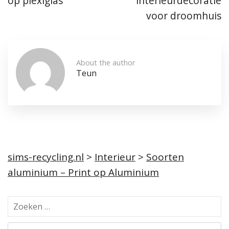
op plexiglas
interieurdecoratie
voor droomhuis
About the author
Teun
sims-recycling.nl
>
Interieur
>
Soorten
aluminium – Print op Aluminium
Z
o
e