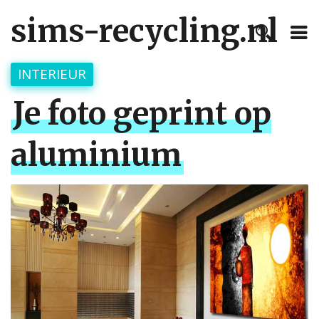
sims-recycling.nl
INTERIEUR
Je foto geprint op
aluminium