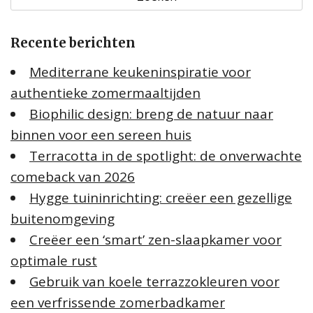
k
e
Recente berichten
n
n
Mediterrane keukeninspiratie voor
a
authentieke zomermaaltijden
a
Biophilic design: breng de natuur naar
r
:
binnen voor een sereen huis
Terracotta in de spotlight: de onverwachte
comeback van 2026
Hygge tuininrichting: creëer een gezellige
buitenomgeving
Creëer een ‘smart’ zen-slaapkamer voor
optimale rust
Gebruik van koele terrazzokleuren voor
een verfrissende zomerbadkamer