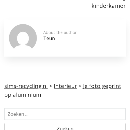
kinderkamer
About the author
Teun
sims-recycling.nl
>
Interieur
>
Je foto geprint
op aluminium
Z
o
e