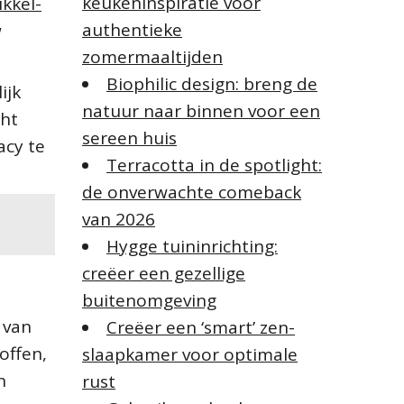
keukeninspiratie voor
ikkel-
a
authentieke
r
w
:
zomermaaltijden
Biophilic design: breng de
ijk
natuur naar binnen voor een
cht
sereen huis
acy te
Terracotta in de spotlight:
de onverwachte comeback
van 2026
Hygge tuininrichting:
creëer een gezellige
buitenomgeving
 van
Creëer een ‘smart’ zen-
offen,
slaapkamer voor optimale
n
rust