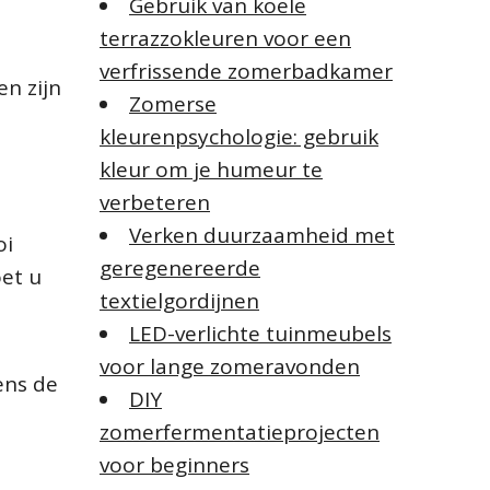
Gebruik van koele
terrazzokleuren voor een
verfrissende zomerbadkamer
en zijn
Zomerse
kleurenpsychologie: gebruik
kleur om je humeur te
verbeteren
Verken duurzaamheid met
oi
geregenereerde
oet u
textielgordijnen
LED-verlichte tuinmeubels
voor lange zomeravonden
ens de
DIY
zomerfermentatieprojecten
voor beginners