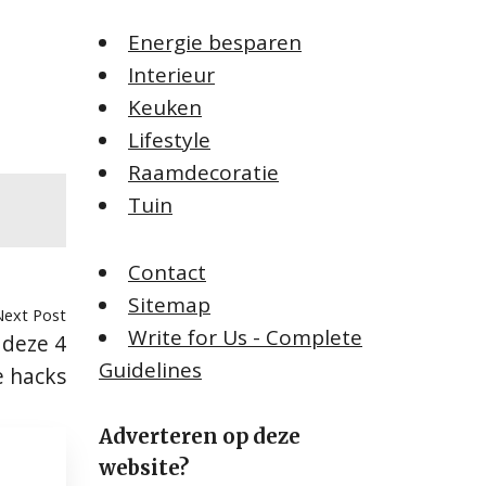
Energie besparen
Interieur
Keuken
Lifestyle
Raamdecoratie
Tuin
Contact
Sitemap
Next Post
Write for Us - Complete
 deze 4
Guidelines
 hacks
Adverteren op deze
website?