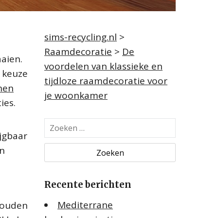
sims-recycling.nl
>
Raamdecoratie
>
De
aien.
voordelen van klassieke en
e keuze
tijdloze raamdecoratie voor
nen
je woonkamer
ies.
Z
ijgbaar
o
e
en
k
e
Recente berichten
n
n
Mediterrane
houden
a