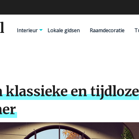
l
Interieur
Lokale gidsen
Raamdecoratie
T
 klassieke en tijdloz
mer