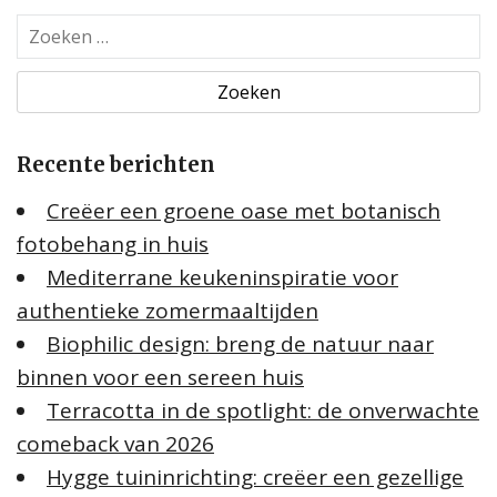
Z
o
e
k
e
Recente berichten
n
n
Creëer een groene oase met botanisch
a
fotobehang in huis
a
Mediterrane keukeninspiratie voor
r
:
authentieke zomermaaltijden
Biophilic design: breng de natuur naar
binnen voor een sereen huis
Terracotta in de spotlight: de onverwachte
comeback van 2026
Hygge tuininrichting: creëer een gezellige