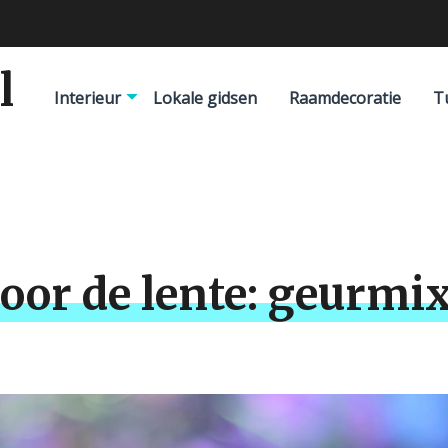
ie voor droomhuis
l
Interieur
Lokale gidsen
Raamdecoratie
T
oor de lente: geurmi