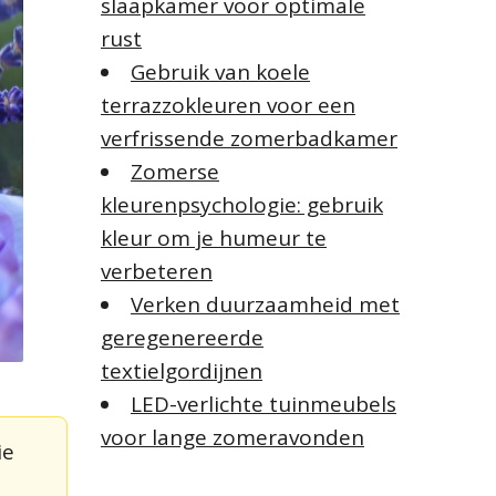
slaapkamer voor optimale
rust
Gebruik van koele
terrazzokleuren voor een
verfrissende zomerbadkamer
Zomerse
kleurenpsychologie: gebruik
kleur om je humeur te
verbeteren
Verken duurzaamheid met
geregenereerde
textielgordijnen
LED-verlichte tuinmeubels
voor lange zomeravonden
ie