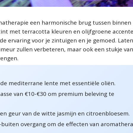
omatherapie een harmonische brug tussen binnen
tint met terracotta kleuren en olijfgroene accent
ende ervaring voor je zintuigen en je gemoed. Late
humeur zullen verbeteren, maar ook een stukje va
rengen.
de mediterrane lente met essentiële oliën.
klasse van €10-€30 om premium beleving te
 en geur van de witte jasmijn en citroenbloesem.
n-buiten overgang om de effecten van aromathera