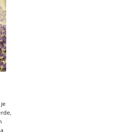
je
erde,
n
ta