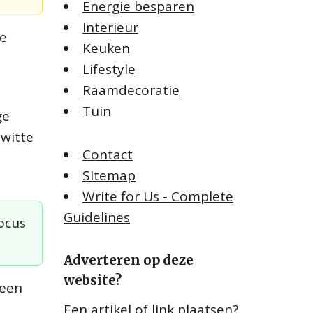
Energie besparen
Interieur
ze
Keuken
Lifestyle
Raamdecoratie
Tuin
ge
 witte
Contact
Sitemap
Write for Us - Complete
Guidelines
ocus
Adverteren op deze
website?
 een
Een artikel of link plaatsen?