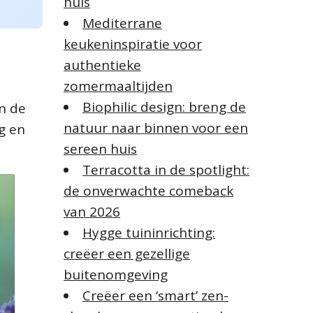
huis
r
:
Mediterrane
keukeninspiratie voor
authentieke
zomermaaltijden
Biophilic design: breng de
jn de
natuur naar binnen voor een
g en
sereen huis
Terracotta in de spotlight:
de onverwachte comeback
van 2026
Hygge tuininrichting:
creëer een gezellige
buitenomgeving
Creëer een ‘smart’ zen-