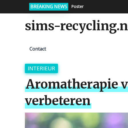
BREAKING NEWS
Poster
Inspiratie en interieurdecorat
sims-recycling.n
Contact
INTERIEUR
Aromatherapie v
verbeteren