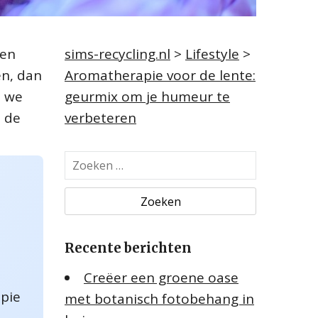
 en
sims-recycling.nl
>
Lifestyle
>
en, dan
Aromatherapie voor de lente:
n we
geurmix om je humeur te
n de
verbeteren
Z
o
e
k
e
Recente berichten
n
n
Creëer een groene oase
a
pie
met botanisch fotobehang in
a