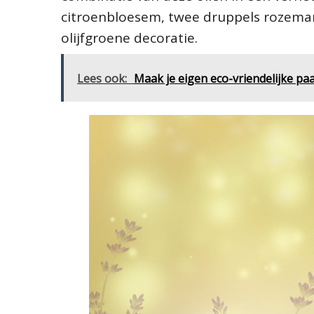
citroenbloesem, twee druppels rozemari
olijfgroene decoratie.
Lees ook:
Maak je eigen eco-vriendelijke pa