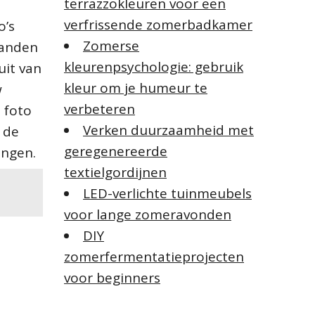
terrazzokleuren voor een
verfrissende zomerbadkamer
o’s
Zomerse
randen
kleurenpsychologie: gebruik
uit van
kleur om je humeur te
w
verbeteren
 foto
Verken duurzaamheid met
 de
geregenereerde
angen.
textielgordijnen
LED-verlichte tuinmeubels
voor lange zomeravonden
DIY
zomerfermentatieprojecten
voor beginners