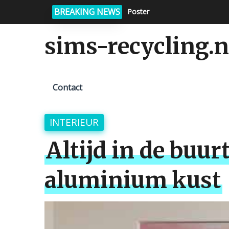
BREAKING NEWS
Poster
sims-recycling.n
Contact
INTERIEUR
Altijd in de buur
aluminium kust