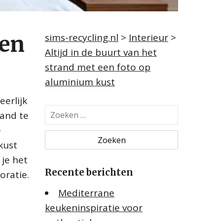
een
sims-recycling.nl
>
Interieur
>
Altijd in de buurt van het
strand met een foto op
aluminium kust
eerlijk
Z
rand te
o
e
e
kust
k
 je het
e
Recente berichten
n
oratie.
n
Mediterrane
a
keukeninspiratie voor
a