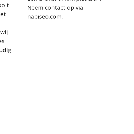
ooit
Neem contact op via
het
napiseo.com
.
wij
es
oudig