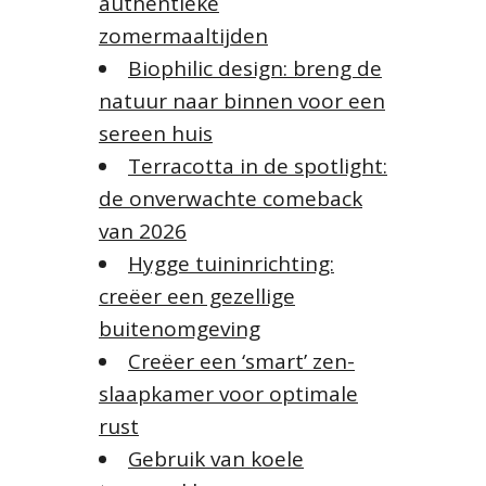
authentieke
r
:
zomermaaltijden
Biophilic design: breng de
natuur naar binnen voor een
sereen huis
Terracotta in de spotlight:
de onverwachte comeback
van 2026
Hygge tuininrichting:
creëer een gezellige
buitenomgeving
Creëer een ‘smart’ zen-
slaapkamer voor optimale
rust
Gebruik van koele