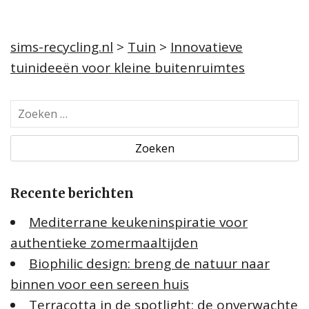
sims-recycling.nl
>
Tuin
>
Innovatieve
tuinideeën voor kleine buitenruimtes
Z
o
e
k
e
Recente berichten
n
n
Mediterrane keukeninspiratie voor
a
authentieke zomermaaltijden
a
Biophilic design: breng de natuur naar
r
:
binnen voor een sereen huis
Terracotta in de spotlight: de onverwachte