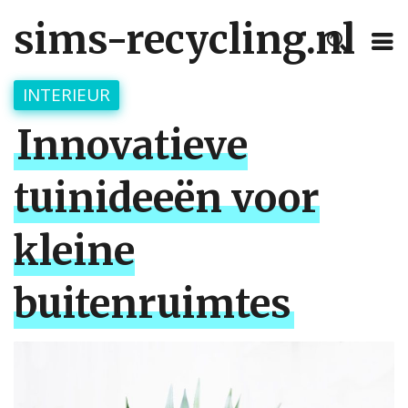
sims-recycling.nl
INTERIEUR
Innovatieve
tuinideeën voor
kleine
buitenruimtes