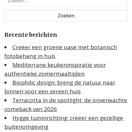
o
e
k
e
Recente berichten
n
n
Creëer een groene oase met botanisch
a
fotobehang in huis
a
Mediterrane keukeninspiratie voor
r
:
authentieke zomermaaltijden
Biophilic design: breng de natuur naar
binnen voor een sereen huis
Terracotta in de spotlight: de onverwachte
comeback van 2026
Hygge tuininrichting: creëer een gezellige
buitenomgeving