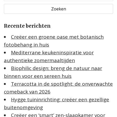
e
k
e
Recente berichten
n
n
Creëer een groene oase met botanisch
a
fotobehang in huis
a
Mediterrane keukeninspiratie voor
r
:
authentieke zomermaaltijden
Biophilic design: breng de natuur naar
binnen voor een sereen huis
Terracotta in de spotlight: de onverwachte
comeback van 2026
Hygge tuininrichting: creëer een gezellige
buitenomgeving
Creëer een ‘smart’ zen-slaapkamer voor