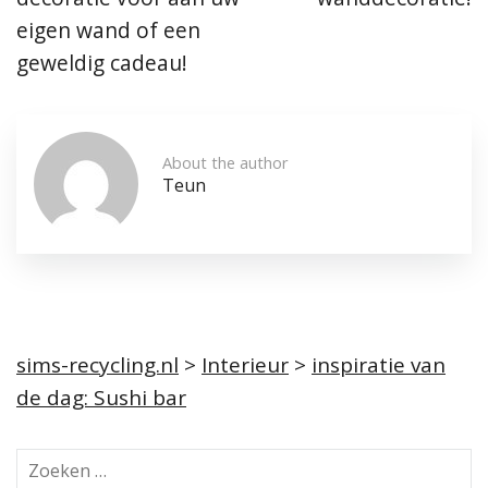
eigen wand of een
geweldig cadeau!
About the author
Teun
sims-recycling.nl
>
Interieur
>
inspiratie van
de dag: Sushi bar
Z
o