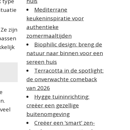
huis
r
lk type
:
Mediterrane
ituatie
keukeninspiratie voor
authentieke
Ze zijn
zomermaaltijden
 passen
Biophilic design: breng de
kelijk
natuur naar binnen voor een
sereen huis
Terracotta in de spotlight:
de onverwachte comeback
van 2026
e
Hygge tuininrichting:
n.
creëer een gezellige
veel
buitenomgeving
Creëer een ‘smart’ zen-