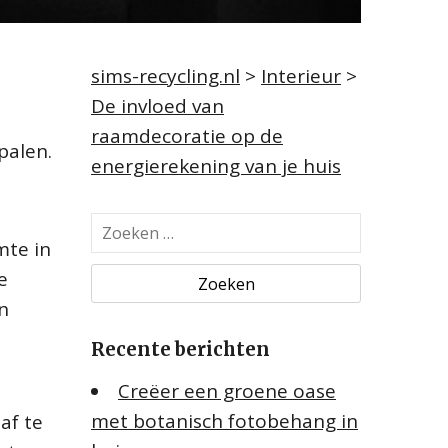
sims-recycling.nl
>
Interieur
>
De invloed van
raamdecoratie op de
epalen.
energierekening van je huis
Z
mte in
o
e
e
k
n
e
Recente berichten
n
n
Creëer een groene oase
a
met botanisch fotobehang in
af te
a