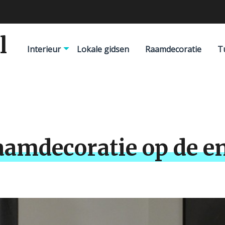
l
Interieur
Lokale gidsen
Raamdecoratie
T
aamdecoratie op de e