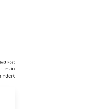
Next Post
lies in
indert