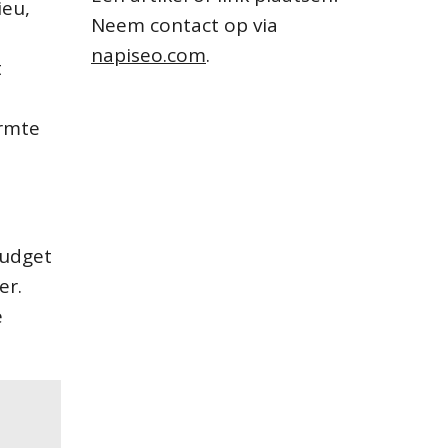
ieu,
Neem contact op via
napiseo.com
.
t
armte
n
,
budget
er.
e