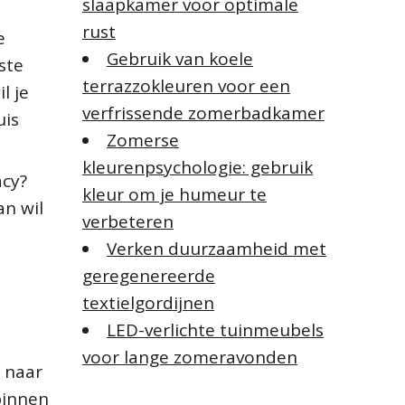
slaapkamer voor optimale
rust
e
Gebruik van koele
ste
terrazzokleuren voor een
l je
verfrissende zomerbadkamer
uis
Zomerse
kleurenpsychologie: gebruik
acy?
kleur om je humeur te
an wil
verbeteren
Verken duurzaamheid met
geregenereerde
textielgordijnen
LED-verlichte tuinmeubels
voor lange zomeravonden
t naar
 binnen