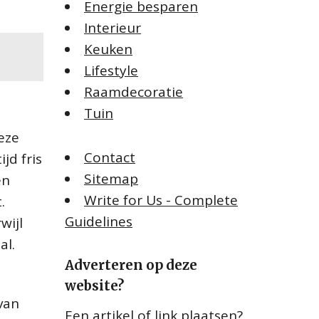
Energie besparen
Interieur
Keuken
Lifestyle
Raamdecoratie
Tuin
eze
Contact
jd fris
Sitemap
en
Write for Us - Complete
.
Guidelines
wijl
al.
Adverteren op deze
website?
van
Een artikel of link plaatsen?