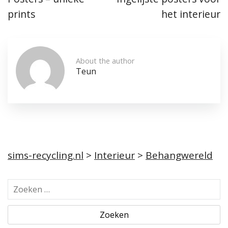
prints
het interieur
About the author
Teun
sims-recycling.nl
>
Interieur
>
Behangwereld
Z
o
e
k