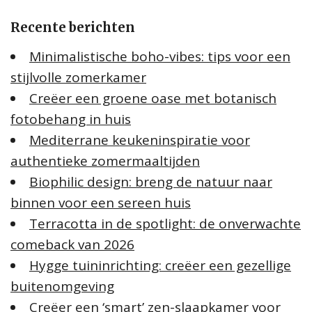
e
Recente berichten
n
n
Minimalistische boho-vibes: tips voor een
a
stijlvolle zomerkamer
a
Creëer een groene oase met botanisch
r
:
fotobehang in huis
Mediterrane keukeninspiratie voor
authentieke zomermaaltijden
Biophilic design: breng de natuur naar
binnen voor een sereen huis
Terracotta in de spotlight: de onverwachte
comeback van 2026
Hygge tuininrichting: creëer een gezellige
buitenomgeving
Creëer een ‘smart’ zen-slaapkamer voor