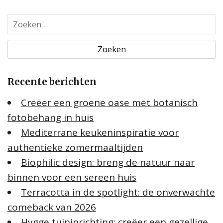
Z
o
e
k
e
Recente berichten
n
n
Creëer een groene oase met botanisch
a
fotobehang in huis
a
Mediterrane keukeninspiratie voor
r
:
authentieke zomermaaltijden
Biophilic design: breng de natuur naar
binnen voor een sereen huis
Terracotta in de spotlight: de onverwachte
comeback van 2026
Hygge tuininrichting: creëer een gezellige