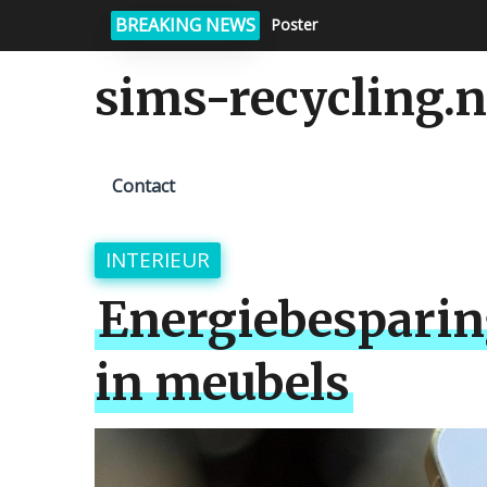
BREAKING NEWS
Poster
Inspiratie en interieurdecorat
sims-recycling.n
Contact
INTERIEUR
Energiebesparin
in meubels