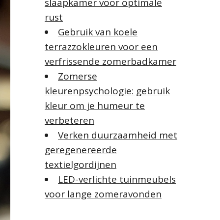
slaapkamer voor optimale
rust
Gebruik van koele
terrazzokleuren voor een
verfrissende zomerbadkamer
Zomerse
kleurenpsychologie: gebruik
kleur om je humeur te
verbeteren
Verken duurzaamheid met
geregenereerde
textielgordijnen
LED-verlichte tuinmeubels
voor lange zomeravonden