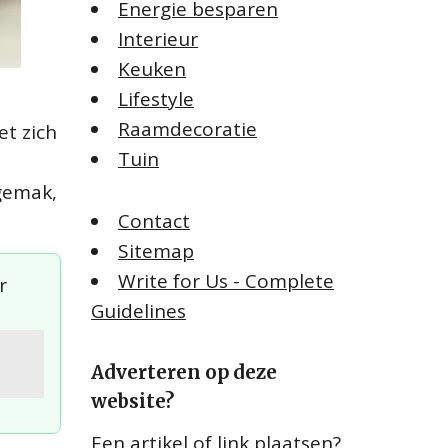
Energie besparen
Interieur
Keuken
Lifestyle
Raamdecoratie
t zich
Tuin
 gemak,
Contact
Sitemap
Write for Us - Complete
r
Guidelines
Adverteren op deze
website?
Een artikel of link plaatsen?