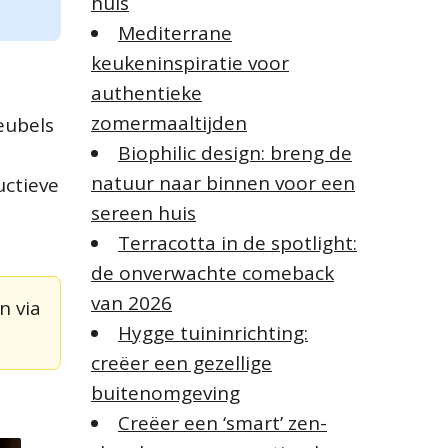
huis
r
:
Mediterrane
keukeninspiratie voor
authentieke
zomermaaltijden
eubels
Biophilic design: breng de
natuur naar binnen voor een
uctieve
sereen huis
Terracotta in de spotlight:
de onverwachte comeback
van 2026
n via
Hygge tuininrichting:
creëer een gezellige
buitenomgeving
Creëer een ‘smart’ zen-