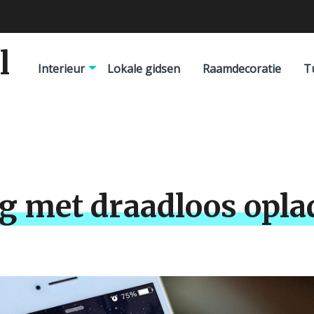
ie voor droomhuis
l
Interieur
Lokale gidsen
Raamdecoratie
T
g met draadloos opla