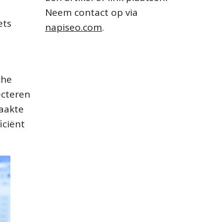
Neem contact op via
ets
napiseo.com
.
che
ecteren
aakte
iciënt