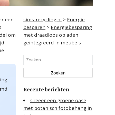
er een
sims-recycling.nl
>
Energie
s
besparen
>
Energiebesparing
ddel om
met draadloos opladen
jd
geïntegreerd in meubels
me
Z
o
e
k
ing.
e
uimd
Recente berichten
n
n
Creëer een groene oase
a
met botanisch fotobehang in
a