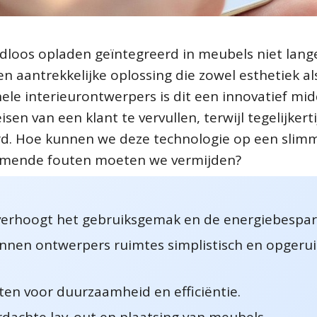
aadloos opladen geïntegreerd in meubels niet lang
en aantrekkelijke oplossing die zowel esthetiek al
onele interieurontwerpers is dit een innovatief mi
sen van een klant te vervullen, terwijl tegelijkerti
rd. Hoe kunnen we deze technologie op een slim
komende fouten moeten we vermijden?
verhoogt het gebruiksgemak en de energiebespar
unnen ontwerpers ruimtes simplistisch en opger
cten voor duurzaamheid en efficiëntie.