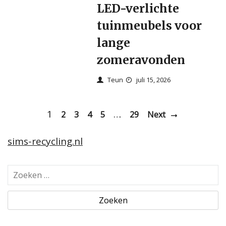
LED-verlichte
tuinmeubels voor
lange
zomeravonden
Teun
juli 15, 2026
1
…
2
3
4
5
29
Next
sims-recycling.nl
Z
o
e
k
e