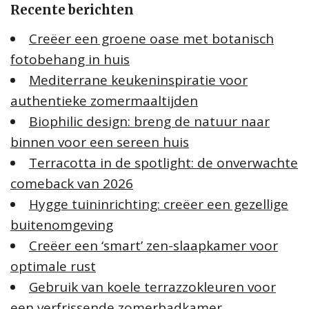
Recente berichten
n
n
Creëer een groene oase met botanisch
a
fotobehang in huis
a
Mediterrane keukeninspiratie voor
r
:
authentieke zomermaaltijden
Biophilic design: breng de natuur naar
binnen voor een sereen huis
Terracotta in de spotlight: de onverwachte
comeback van 2026
Hygge tuininrichting: creëer een gezellige
buitenomgeving
Creëer een ‘smart’ zen-slaapkamer voor
optimale rust
Gebruik van koele terrazzokleuren voor
een verfrissende zomerbadkamer